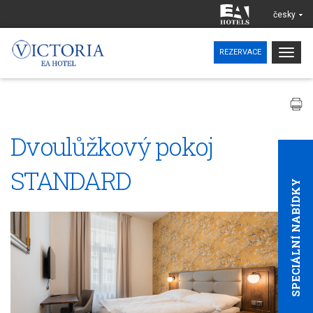
česky
Togg
REZERVACE
navig
Dvoulůžkový pokoj
STANDARD
SPECIÁLNÍ NABÍDKY