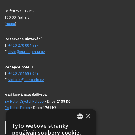
Seifertova 617/26
130 00 Praha 3
(
mapa
)
Rezervace ubytování:
T:
+420 270 004 537
E:
fitvic@euroagentur.cz
Recepce hotelu:
T:
+420 734 583 048
E:
victoria@eahotels.cz
Naši hosté navštívili také
EA Hotel Crystal Palace
/ Dnes
2138
Kč
EA Hotel Tosca
/ Dnes
1761
Kč
×
Tyto webové stránky
CZECH
používají soubory cookie.