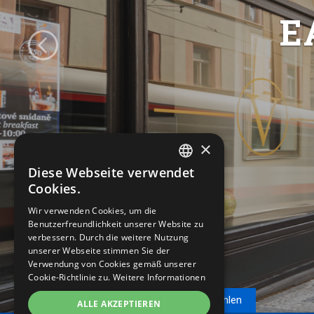
E
×
Diese Webseite verwendet
CZECH
Cookies.
ENGLISH
Wir verwenden Cookies, um die
Benutzerfreundlichkeit unserer Website zu
GERMAN
verbessern. Durch die weitere Nutzung
RUSSIAN
unserer Webseite stimmen Sie der
Verwendung von Cookies gemäß unserer
Cookie-Richtlinie zu.
Weitere Informationen
Reservierung
Wir empfehlen
ALLE AKZEPTIEREN